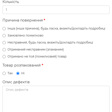
Кількість
Причина повернення
Інша (інша причина), будь ласка, вкажіть/докладіть подробиці
Замовлено помилково
Несправний, будь ласка, вкажіть/докладіть подробиці
Отриманий несправним (зламаним)
Отримано не той (помилковий) товар
Товар розпакований
Так
Ні
Опис дефектів