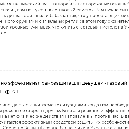
й металлический лязг затвора и запах пороховых газов всё
 значит, вам не нужен пластиковый свисток. Вам нужно си
ыглядит как оригинал и бабахает так, что у пролетающих м
енного оружия) и сигнальных реплик в этом году окончател
вои кровные, учитывая, что купить стартовый пистолет в У
ес..
 но эффективная самозащита для девушек - газовый 
1
611
 иногда мы сталкиваемся с ситуациями когда нам необходи
агрессии со стороны других. Быстрая реакция и эффектив
и на нет физические действия направленны против нас. В д
считаются эффективным средством защиты, их особенности
 Средство ЗащитыГазовые баллончики в Украине стали по