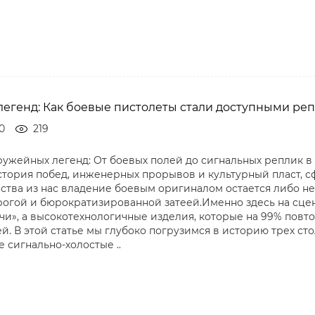
егенд: Как боевые пистолеты стали доступными ре
0
219
ужейных легенд: От боевых полей до сигнальных реплик в
история побед, инженерных прорывов и культурный пласт,
ства из нас владение боевым оригиналом остается либо не
огой и бюрократизированной затеей.Именно здесь на сцену
ачи», а высокотехнологичные изделия, которые на 99% повт
й. В этой статье мы глубоко погрузимся в историю трех ст
 сигнально-холостые ..