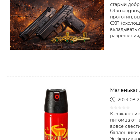
старый добры
Otamanguns,
прототип, в
СХП (охолощ
вкладывать с
разрешения, 
Маленькая,
2023-08-2
К сожалению
питомца от 
вовсе свест
баллончики 
Эффективное