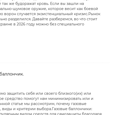
 так же будоражат кровь. Если вы зашли на
гнально-шумовое оружие, которое весит как боевой
имо ворон случается экзистенциальный кризис.Рынок
ьно разделился. Давайте разберемся, во что стоит
краине в 2026 году можно без специального
баллончик.
мо защитить себя или своего близкого(их) или
ное средство помогут нам минимизировать или и
анной статье мы рассмотрим, почему газовые
, виды и критерии выбора.Газовые баллончики:
пулярным видом средств для самозащиты благодаря