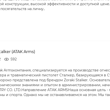
ой конструкции, высокой эффективности и доступной цене
посягательств на личну..
alker (ATAK Arms)
2
592
ak Armsкомпания, специализируется на производстве огнес
ера и травматический пистолет Сталкер, базирующаяся в С
шороко представлена под брендом Zoraki Stalker. Основат
хническими знаниями и опытом в администрировании, начина
RY CO. LTD.Направление ATAK ARMSНаша основная цель - 
ны и спорта. Однако мы не останавливаемся на этом. Мы та