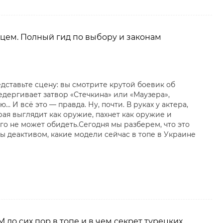
цем. Полный гид по выбору и законам
ставьте сцену: вы смотрите крутой боевик об
дергивает затвор «Стечкина» или «Маузера»,
. И всё это — правда. Ну, почти. В руках у актера,
рая выглядит как оружие, пахнет как оружие и
ого не может обидеть.Сегодня мы разберем, что это
ы деактивом, какие модели сейчас в топе в Украине
до сих пор в топе и в чем секрет турецких