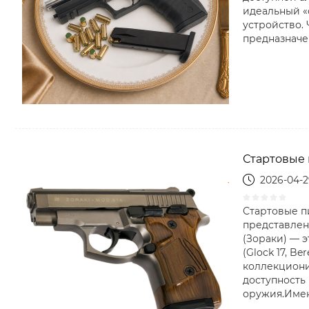
идеальный «с
устройство. 
предназначен
Стартовые п
2026-04-
Стартовые пи
представлена
(Зораки) — 
(Glock 17, B
коллекционир
доступность
оружия.Имен