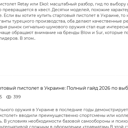
истолет Retay или Ekol: масштабный разбор, гид по выбор
о превращается в квест. Десятки моделей, похожие характ
. Если вы хотите купить стартовый пистолет в Украине, то н
анты турецкого производства, оба делают качественные реп
одня рынок сигнально-шумового оружия стал еще интересн
 чаще обращают внимание на бренды Blow и Sur, которые 
идеров. В этом..
ртовый пистолет в Украине: Полный гайд 2026 по вы
5
399
льного оружия в Украине в последние годы демонстрирует 
истолет» вводили преимущественно спортсмены или колле
. В условиях необходимости базовой самообороны и псих
льтернативой сложным в оформлении «травматам».В этой ст