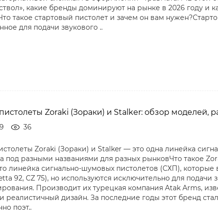
твол», какие бренды доминируют на рынке в 2026 году и как
Что такое стартовый пистолет и зачем он вам нужен?Старто
ное для подачи звукового ..
истолеты Zoraki (Зораки) и Stalker: обзор моделей, р
29
36
столеты Zoraki (Зораки) и Stalker — это одна линейка сигн
 под разными названиями для разных рынковЧто такое Zorak
это линейка сигнально-шумовых пистолетов (СХП), которы
eretta 92, CZ 75), но используются исключительно для подачи
ования. Производит их турецкая компания Atak Arms, извес
 и реалистичный дизайн. За последние годы этот бренд ста
но поэт..