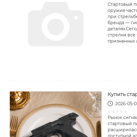
Стартовый п
оружия част
при стрельбе
бренда — гиг
деталях.Сег
стрелки все
признанных л
Купить ста
2026-05-0
Рынок сигна
стартовый п
расширилась
доступной а