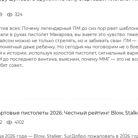
09
324
тив всех: Почему легендарный ПМ до сих пор рвет шаблоны,
ли в руках пистолет Макарова, вы знаете это чувство: тяж
айсом можно не только стрелять, но и забивать сваи. ПМ — 
понятный даже ребенку. Но сегодня мы поговорим не о боев
я к истории, используя холостой пистолет, сигнальный вар
 до последнего винтика, выясним, почему ММГ — это не вс
бят совет..
ртовые пистолеты 2026: Честный рейтинг Blow, Stalke
2
4102
а 2026 года — Blow, Stalker, SurДобро пожаловать в 2026 г