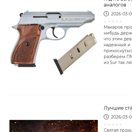
аналогов
2026-03-
Макаров про
нибудь держа
что этим дев
надежный и 
прикоснутьс
разберем ПМ
из Sur так лю
Лучшие ста
2026-03-0
Святая троиц