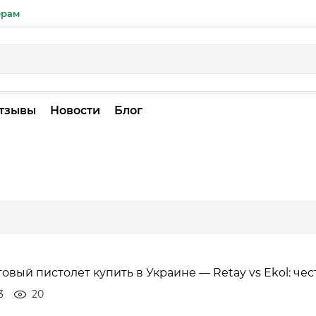
ерам
тзывы
Новости
Блог
товый пистолет купить в Украине — Retay vs Ekol: че
3
20