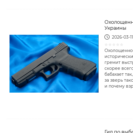
Охолощенно
Украины
2026-03-11
Охолощенное
исторически
гремит выстр
скорее всего
бабахает так
за зверь та
и почему взр
Гид по выб