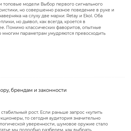
у и топовые модели Выбор первого сигнального
еристики, но совершенно разное поведение в руке и
аверняка на слуху две марки: Retay и Ekol. Оба
лики, но дьявол, как всегда, кроется в
ее. Помимо классических фаворитов, опытные
по многим параметрам умудряются превосходить
бору, брендам и законности
стабильный рост. Если раньше запрос «купить
кционеры, то сегодня аудитория значительно
ологической уверенности, шумовое оружие стало
атье мы подробно разберем, как выбрать