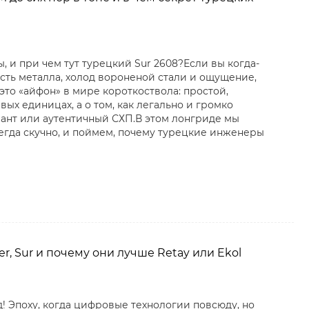
 и при чем тут турецкий Sur 2608?Если вы когда-
есть металла, холод вороненой стали и ощущение,
это «айфон» в мире короткоствола: простой,
ых единицах, а о том, как легально и громко
иант или аутентичный СХП.В этом лонгриде мы
егда скучно, и поймем, почему турецкие инженеры
r, Sur и почему они лучше Retay или Ekol
од! Эпоху, когда цифровые технологии повсюду, но