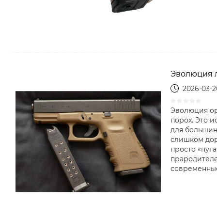
Эволюция л
2026-03-2
Эволюция ор
порох. Это 
для большин
слишком дор
просто «пуг
прародителе
современные