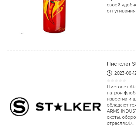
своей удобн
отпугивания 
Пистолет St
2023-08-1
Пистолет At
патрон флоб
известна и 
обладают те
ARMS INDUST
охоты, оборо
отраслях.Ф..