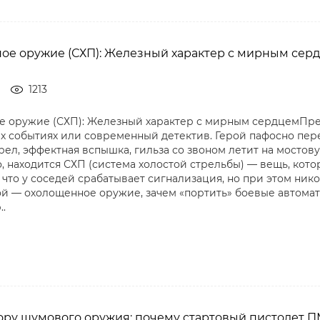
е оружие (СХП): Железный характер с мирным серд
1213
 оружие (СХП): Железный характер с мирным сердцемПред
х событиях или современный детектив. Герой пафосно пере
ел, эффектная вспышка, гильза со звоном летит на мостовую..
, находится СХП (система холостой стрельбы) — вещь, кото
, что у соседей срабатывает сигнализация, но при этом ник
кой — охолощенное оружие, зачем «портить» боевые автомат
..
ору шумового оружия: почему стартовый пистолет ПМ 