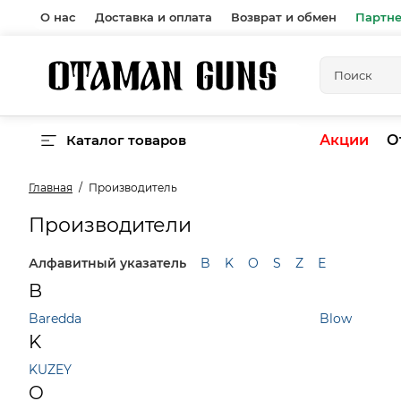
О нас
Доставка и оплата
Возврат и обмен
Партн
Каталог товаров
Акции
О
Главная
Производитель
Производители
Алфавитный указатель
B
K
O
S
Z
Е
B
Baredda
Blow
K
KUZEY
O