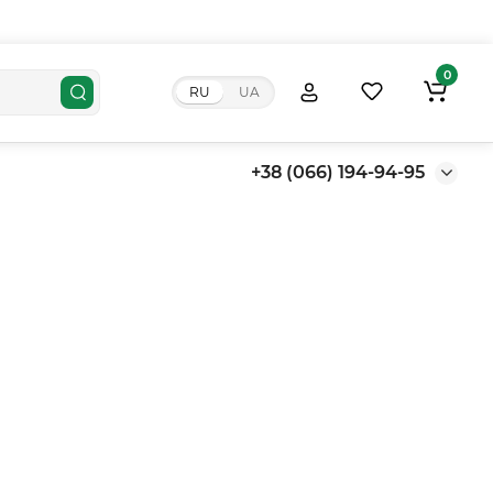
0
RU
UA
+38 (066) 194-94-95