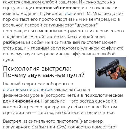
кажется слишком слабой защитой. Именно здесь на
сцену выходит
стартовый пистолет
, и не важно какая
именно модель : ТТ, Берета,
Глок
или ПМ
. Многие до сих
пор считают его просто спортивным инвентарем, но в
реальной патовой ситуации этот "шумовик"
превращается в мощный инструмент психологического
подавления. В этой статье мы без лишней воды
разберем, как обычный сигнальный пистолет может
стать вашим главным аргументом в уличном конфликте
и почему звук выстрела иногда эффективнее любой
пули.
Психология выстрела:
Почему звук важнее пули?
Главный секрет самообороны со
стартовым пистолетом
заключается не в
физическом уроне (которого нет), а в
психологическом
доминировании
. Нападение — это всегда сценарий,
который агрессор прокрутил у себя в голове. В этом
сценарии вы — жертва, вы боитесь и подчиняетесь.
Выстрел из сигнального пистолета (например,
популярного
Stalker
или
Ekol
) полностью ломает этот