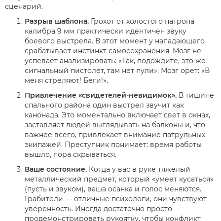
сценарий.
Разрыв шаблона.
Грохот от холостого патрона
калибра 9 мм практически идентичен звуку
боевого выстрела. В этот момент у нападающего
срабатывает инстинкт самосохранения. Мозг не
успевает анализировать: «Так, подождите, это же
сигнальный пистолет, там нет пули». Мозг орет: «В
меня стреляют! Беги!».
Привлечение «свидетелей-невидимок».
В тишине
спального района один выстрел звучит как
канонада. Это моментально включает свет в окнах,
заставляет людей выглядывать на балконы и, что
важнее всего, привлекает внимание патрульных
экипажей. Преступник понимает: время работы
вышло, пора скрываться.
Ваше состояние.
Когда у вас в руке тяжелый
металлический предмет, который «умеет кусаться»
(пусть и звуком), ваша осанка и голос меняются.
Грабители — отличные психологи, они чувствуют
уверенность. Иногда достаточно просто
продемонстрировать рукоятку, чтобы конфликт