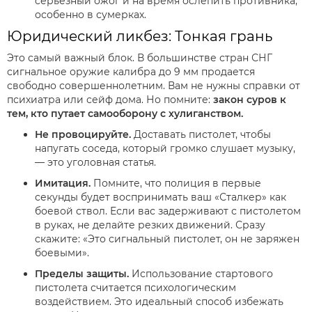
серьезный ожог и на время ослепить противника,
особенно в сумерках.
Юридический ликбез: Тонкая грань
Это самый важный блок. В большинстве стран СНГ
сигнальное оружие калибра до 9 мм продается
свободно совершеннолетним. Вам не нужны справки от
психиатра или сейф дома. Но помните:
закон суров к
тем, кто путает самооборону с хулиганством.
Не провоцируйте.
Доставать пистолет, чтобы
напугать соседа, который громко слушает музыку,
— это уголовная статья.
Имитация.
Помните, что полиция в первые
секунды будет воспринимать ваш «Сталкер» как
боевой ствол. Если вас задерживают с пистолетом
в руках, не делайте резких движений. Сразу
скажите: «Это сигнальный пистолет, он не заряжен
боевыми».
Пределы защиты.
Использование стартового
пистолета считается психологическим
воздействием. Это идеальный способ избежать